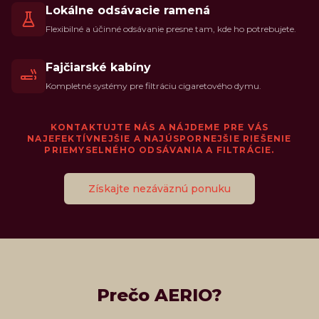
Lokálne odsávacie ramená
Flexibilné a účinné odsávanie presne tam, kde ho potrebujete.
Fajčiarské kabíny
Kompletné systémy pre filtráciu cigaretového dymu.
KONTAKTUJTE NÁS A NÁJDEME PRE VÁS
NAJEFEKTÍVNEJŠIE A NAJÚSPORNEJŠIE RIEŠENIE
PRIEMYSELNÉHO ODSÁVANIA A FILTRÁCIE.
Získajte nezáväznú ponuku
Prečo AERIO?