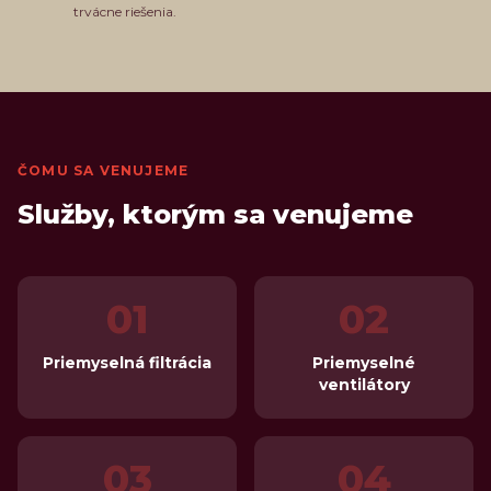
trvácne riešenia.
ČOMU SA VENUJEME
Služby, ktorým sa venujeme
01
02
Priemyselná filtrácia
Priemyselné
ventilátory
03
04