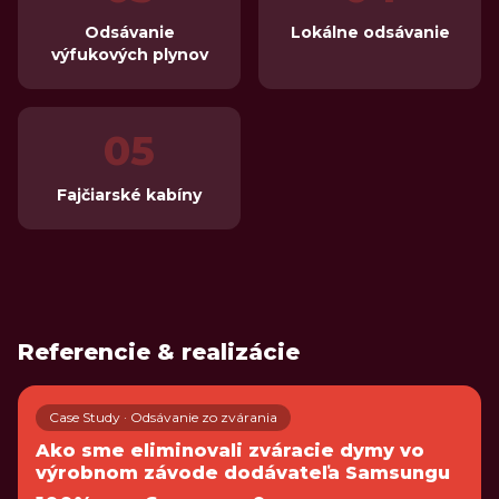
Odsávanie
Lokálne odsávanie
výfukových plynov
05
Fajčiarské kabíny
Referencie & realizácie
Case Study · Odsávanie zo zvárania
Ako sme eliminovali zváracie dymy vo
výrobnom závode dodávateľa Samsungu