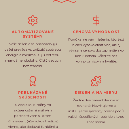
AUTOMATIZOVANÉ
CENOVÁ VÝHODNOSŤ
SYSTÉMY
Ponúkame vám riešenia, ktoré sú
Naše riešenia sa prispôsobujú
nielen vysoko efektívne, ale aj
vašej prevádzke, znižujú spotrebu
výrazne cenovo dostupnejšie ako
energie a minimalizujú potrebu
konkurencia. Ušetríte bez
manuálnej obsluhy. Čistý vzduch
kompromisov na kvalite.
bez starostí.
PREUKÁZANÉ
RIEŠENIA NA MIERU
SKÚSENOSTI
Žiadne dve prevádzky nie sú
S viac ako 15-ročnými
rovnaké. Navrhujeme a
skúsenosťami a silným
inštalujeme systémy presne podľa
partnerstvom s lídrom
vašich špecifických potrieb a typu
Klimawent (45+ rokov tradície)
znečistenia.
vieme, ako dodávať funkčné a