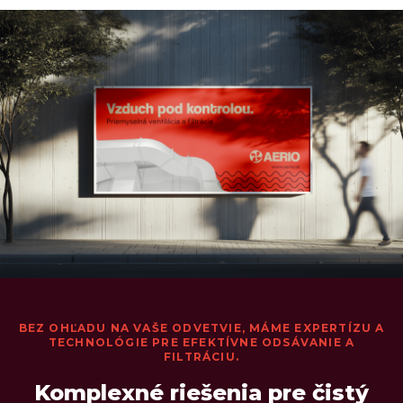
BEZ OHĽADU NA VAŠE ODVETVIE, MÁME EXPERTÍZU A
TECHNOLÓGIE PRE EFEKTÍVNE ODSÁVANIE A
FILTRÁCIU.
Komplexné riešenia pre čistý